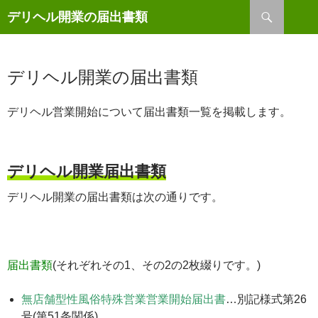
検
デリヘル開業の届出書類
索
コ
ン
テ
ン
デリヘル開業の届出書類
ツ
へ
デリヘル営業開始について届出書類一覧を掲載します。
ス
キ
ッ
プ
デリヘル開業届出書類
デリヘル開業の届出書類は次の通りです。
届出書類
(それぞれ
その1、その2
の2枚綴りです。)
無店舗型性風俗特殊営業営業開始届出書
…別記様式第26
号(第51条関係)