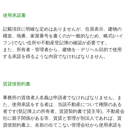
使用承諾書
記載項目に明確な定めはありませんが、
住居表示
、
建物の
構造
、
地番
、
家屋番号
を書くのが一般的なため、略式(ハイ
フン)でない住所や不動産登記簿の確認が必要です。
また、
所有者
・
管理者
から、
建物を
・
デリヘル目的
で使用
する承諾を得るような内容でなければなりません。
賃貸借契約書
事務所の賃借者人名義は申請者でなければなりません。ま
た、使用承諾をする者は、当該不動産について権限のある
者です(登記簿上の所有者、賃貸契約書で貸主等)。不動産会
社に親子関係がある等、賃貸と管理が別法人であれば、
賃
貸借契約書上、名前の出てこない管理会社
から使用承諾を