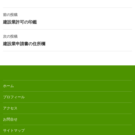
投
前の投稿
稿
建設業許可の印鑑
ナ
次の投稿
ビ
建設業申請書の住所欄
ゲ
ー
シ
ョ
ホーム
ン
プロフィール
アクセス
お問合せ
サイトマップ