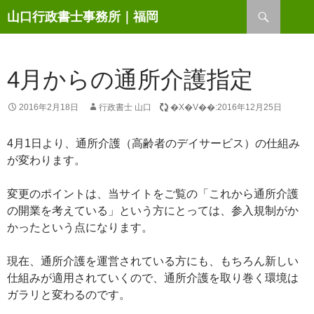
検
山口行政書士事務所｜福岡
索
コ
ン
テ
ン
4月からの通所介護指定
ツ
へ
2016年2月18日
行政書士 山口
�X�V��:2016年12月25日
ス
キ
4月1日より、通所介護（高齢者のデイサービス）の仕組み
ッ
が変わります。
プ
変更のポイントは、当サイトをご覧の「これから通所介護
の開業を考えている」という方にとっては、参入規制がか
かったという点になります。
現在、通所介護を運営されている方にも、もちろん新しい
仕組みが適用されていくので、通所介護を取り巻く環境は
ガラリと変わるのです。