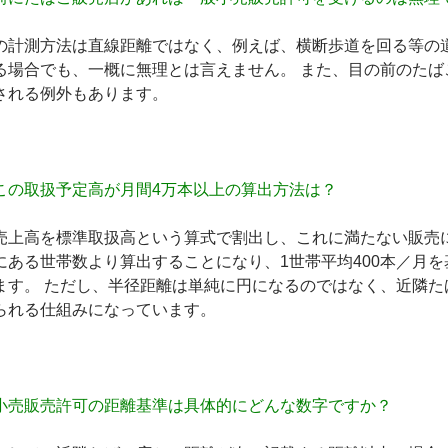
の計測方法は直線距離ではなく、例えば、横断歩道を回る等の
る場合でも、一概に無理とは言えません。 また、目の前のた
される例外もあります。
この取扱予定高が月間4万本以上
の算出方法は？
売上高を標準取扱高という算式で割出し、これに満たない販売
にある世帯数より算出することになり、
1世帯平均400本／月
を
ます。 ただし、半径距離は単純に円になるのではなく、近隣
られる仕組みになっています。
小売販売許可の距離基準は具体的にどんな数字ですか？