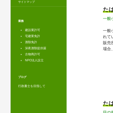
サイトマップ
た
一般
業務
建設業許可
一般
宅建業免許
れて
酒類免許
販売
深夜酒類提供届
場合
古物商許可
NPO法人設立
ブログ
行政書士を目指して
た
目の