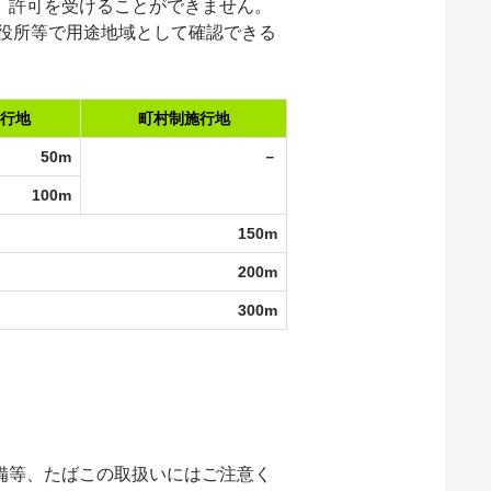
、許可を受けることができません。
役所等で
用途地域
として確認できる
行地
町村制施行地
50m
－
100m
150m
200m
300m
備等、たばこの取扱いにはご注意く