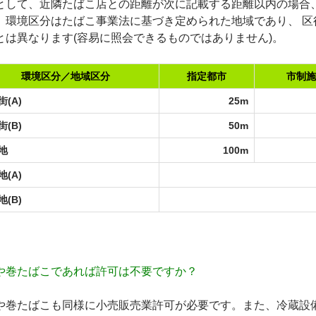
として、近隣たばこ店との距離が次に記載する距離以内の場合
、環境区分は
たばこ事業法
に基づき定められた地域であり、 区
とは異なります(容易に照会できるものではありません)。
環境区分／地域区分
指定都市
市制施
(A)
25m
(B)
50m
地
100m
(A)
(B)
や巻たばこであれば許可は不要ですか？
や巻たばこも同様に小売販売業許可が必要です。また、冷蔵設