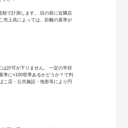
道順で計測します。 目の前に近隣店
ばこ売上高によっては、距離の基準が
には許可が下りません。 一定の半径
基準に
×100世帯あるかどうか？
で判
たばこ店・公共施設・地形等により円