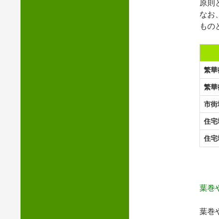
原則
なお
もの
繁華街
繁華街
市街
住宅地
住宅地
葉巻
葉巻