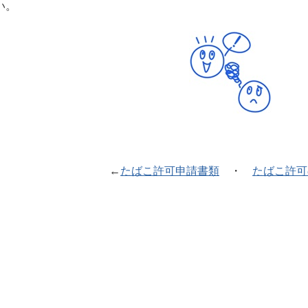
い。
←
たばこ許可申請書類
・
たばこ許可