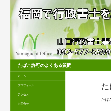
検
たばこ許可のよくある質問
索
ホーム
た
プロフィール
アクセス
たば
お問合せ