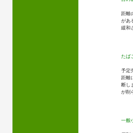
距離
があ
緩和
たば
予定
距離
断し
が削
一般