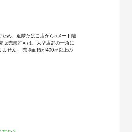
ぐため、
近隣たばこ店から○メート離
小売販売業許可は、大型店舗の一角に
ません。 売場面積が400㎡以上の
ですか？