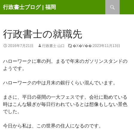
検
行政書士ブログ | 福岡
索
コ
ン
テ
ン
行政書士の就職先
ツ
へ
2016年7月21日
行政書士 山口
�X�V��:2023年11月13日
ス
キ
ハローワークに車の列。まるで年末のガソリンスタンドの
ッ
ようです。
プ
ハローワークの中は月末の銀行くらい混んでいます。
まさに、平日の昼間の一大フェスです。会社に勤めている
時はこんな騒ぎが毎日行われているとは想像もしない景色
でした。
今日から私は、この世界の住人になるのです。