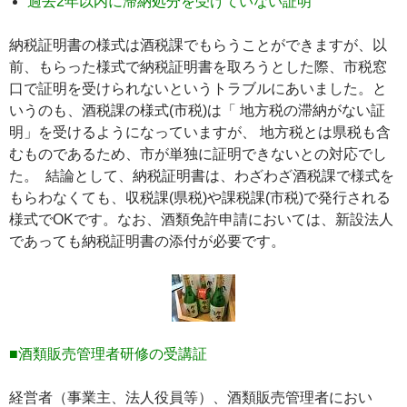
過去2年以内に滞納処分を受けていない証明
納税証明書の様式は酒税課でもらうことができますが、以
前、もらった様式で納税証明書を取ろうとした際、市税窓
口で証明を受けられないというトラブルにあいました。と
いうのも、
酒税課の様式(市税)
は「
地方税の滞納がない証
明」
を受けるようになっていますが、
地方税と
は県税も含
むものであるため、市が単独に証明できないとの対応でし
た。 結論として、納税証明書は、わざわざ酒税課で様式を
もらわなくても、
収税課(県税)や課税課(市税)で発行される
様式で
OKです。なお、酒類免許申請においては、新設法人
であっても納税証明書の添付が必要です。
■酒類販売管理者研修の受講証
経営者（事業主、法人役員等）、酒類販売管理者におい