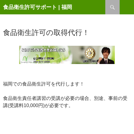
検
食品衛生許可サポート | 福岡
索
コ
ン
テ
ン
食品衛生許可の取得代行！
ツ
へ
ス
キ
ッ
プ
福岡での食品衛生許可を代行します！
食品衛生責任者講習の受講が必要の場合、別途、事前の受
講(受講料10,000円)が必要です。