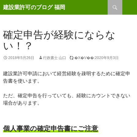
検
建設業許可のブログ 福岡
索
コ
ン
テ
ン
確定申告が経験にならな
ツ
い！？
へ
ス
キ
2018年5月26日
行政書士 山口
�X�V��:2020年9月3日
ッ
プ
建設業許可申請において経営経験を疎明するために確定申
告書を使います。
ただ、確定申告を行っていても、経験にカウントできない
場合があります。
個人事業の確定申告書にご注意