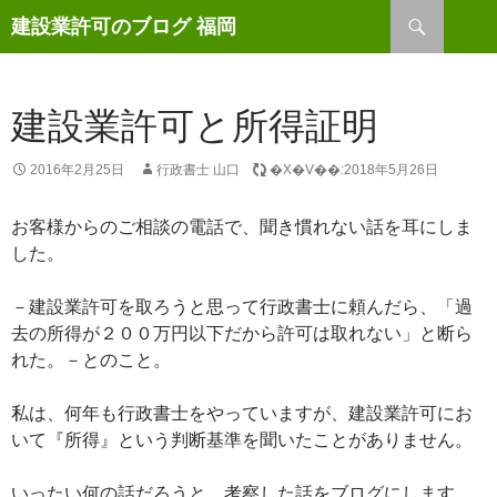
検
建設業許可のブログ 福岡
索
コ
ン
テ
ン
建設業許可と所得証明
ツ
へ
2016年2月25日
行政書士 山口
�X�V��:2018年5月26日
ス
キ
お客様からのご相談の電話で、聞き慣れない話を耳にしま
ッ
した。
プ
－建設業許可を取ろうと思って行政書士に頼んだら、「過
去の所得が２００万円以下だから許可は取れない」と断ら
れた。－とのこと。
私は、何年も行政書士をやっていますが、建設業許可にお
いて『所得』という判断基準を聞いたことがありません。
いったい何の話だろうと、考察した話をブログにします。