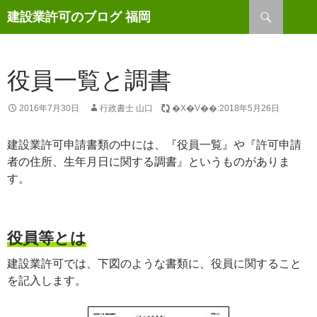
検
建設業許可のブログ 福岡
索
コ
ン
テ
ン
役員一覧と調書
ツ
へ
2016年7月30日
行政書士 山口
�X�V��:2018年5月26日
ス
キ
建設業許可申請書類の中には、『役員一覧』や『許可申請
ッ
者の住所、生年月日に関する調書』というものがありま
プ
す。
役員等とは
建設業許可では、下図のような書類に、役員に関すること
を記入します。